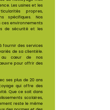
nce. Les usines et les
icularités propres,
ns spécifiques. Nos
ns ces environnements
s de sécurité et les
 fournir des services
riés de sa clientèle.
st au cœur de nos
œuvre pour offrir des
ec ses plus de 20 ans
toyage qui offre des
ité. Que ce soit dans
lissements scolaires,
gement reste le même
ueux des normes et des