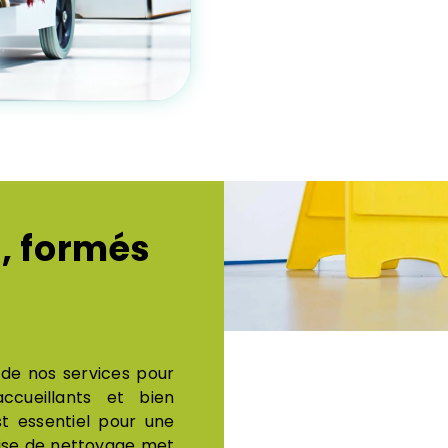
, formés
 de nos services pour
ccueillants et bien
t essentiel pour une
rise de nettoyage met